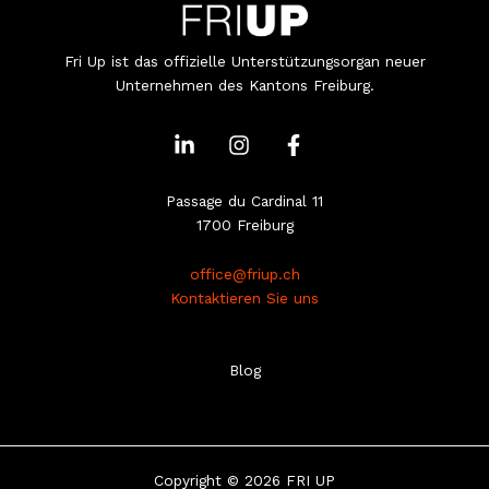
Fri Up ist das offizielle Unterstützungsorgan neuer
Unternehmen des Kantons Freiburg.
L
I
F
i
n
a
n
s
c
k
t
e
Passage du Cardinal 11
e
a
b
1700 Freiburg
d
g
o
i
r
o
office@friup.ch
n
a
k
Kontaktieren Sie uns
-
m
-
i
f
n
Blog
Copyright © 2026 FRI UP