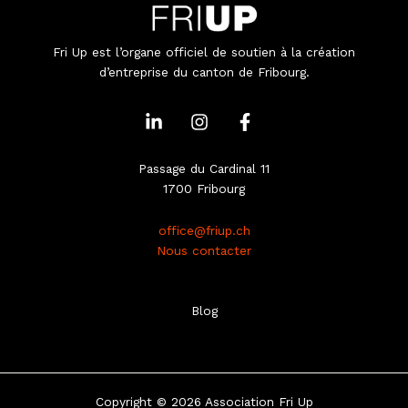
Fri Up est l’organe officiel de soutien à la création
d’entreprise du canton de Fribourg.
L
I
F
i
n
a
n
s
c
k
t
e
Passage du Cardinal 11
e
a
b
1700 Fribourg
d
g
o
i
r
o
office@friup.ch
n
a
k
Nous contacter
-
m
-
i
f
n
Blog
Copyright © 2026 Association Fri Up