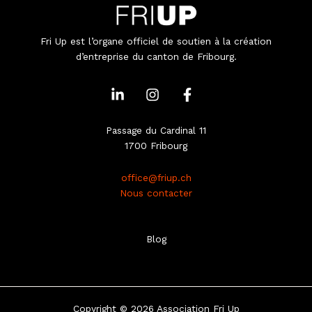
Fri Up est l’organe officiel de soutien à la création
d’entreprise du canton de Fribourg.
L
I
F
i
n
a
n
s
c
k
t
e
Passage du Cardinal 11
e
a
b
1700 Fribourg
d
g
o
i
r
o
office@friup.ch
n
a
k
Nous contacter
-
m
-
i
f
n
Blog
Copyright © 2026 Association Fri Up