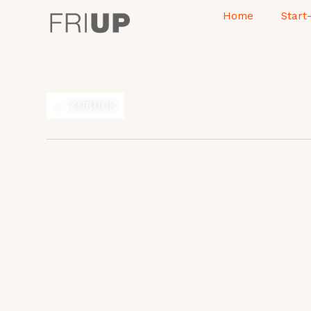
Zum
Home
Start
Inhalt
springen
← ZURÜCK