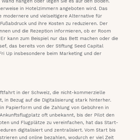
 Wand hängen oder legen Sie es auf den Boden.
alerweise in Hotelzimmern angeboten wird. Das
e modernere und vielseitigere Alternative für
 Fußabdruck und ihre Kosten zu reduzieren. Der
annen und die Rezeption informieren, ob er Room
 Er kann zum Beispiel nur das Bett machen oder die
f, das bereits von der Stiftung Seed Capital
n Fri Up insbesondere beim Marketing und der
tfahrt in der Schweiz, die nicht-kommerzielle
 in Bezug auf die Digitalisierung stark hinterher.
 in Papierform und die Zahlung von Gebühren in
r Ankunftsflugplatz oft unbekannt, bis der Pilot den
ten und Flugplätze zu vereinfachen, hat das Start-
duren digitalisiert und zentralisiert. Vom Start bis
strieren und online bezahlen, wodurch er viel Zeit