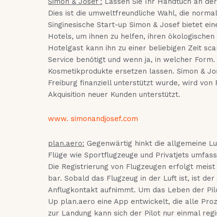
Simon & Josef :
Lassen Sie Ihr Handtuch an der
Dies ist die umweltfreundliche Wahl, die norm
Singinesische Start-up Simon & Josef bietet ein
Hotels, um ihnen zu helfen, ihren ökologischen
Hotelgast kann ihn zu einer beliebigen Zeit sc
Service benötigt und wenn ja, in welcher Form.
Kosmetikprodukte ersetzen lassen. Simon & Jose
Freiburg finanziell unterstützt wurde, wird vo
Akquisition neuer Kunden unterstützt.
www. simonandjosef.com
plan.aero:
Gegenwärtig hinkt die allgemeine Luf
Flüge wie Sportflugzeuge und Privatjets umfasst,
Die Registrierung von Flugzeugen erfolgt meist
bar. Sobald das Flugzeug in der Luft ist, ist de
Anflugkontakt aufnimmt. Um das Leben der Pilo
Up plan.aero eine App entwickelt, die alle Proze
zur Landung kann sich der Pilot nur einmal regi