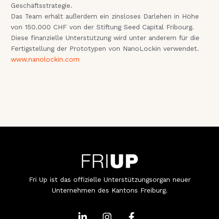
Geschäftsstrategie.
Das Team erhält außerdem ein zinsloses Darlehen in Höhe
von 150.000 CHF von der Stiftung Seed Capital Fribourg.
Diese finanzielle Unterstützung wird unter anderem für die
Fertigstellung der Prototypen von NanoLockin verwendet.
www.nanolockin.com
Fri Up ist das offizielle Unterstützungsorgan neuer
Unternehmen des Kantons Freiburg.
L
I
F