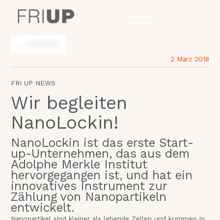
Zum
Inhalt
springen
← ZURÜCK
2 März 2018
FRI UP NEWS
Wir begleiten
NanoLockin!
NanoLockin ist das erste Start-
up-Unternehmen, das aus dem
Adolphe Merkle Institut
hervorgegangen ist, und hat ein
innovatives Instrument zur
Zählung von Nanopartikeln
entwickelt.
Nanopartikel sind kleiner als lebende Zellen und kommen in