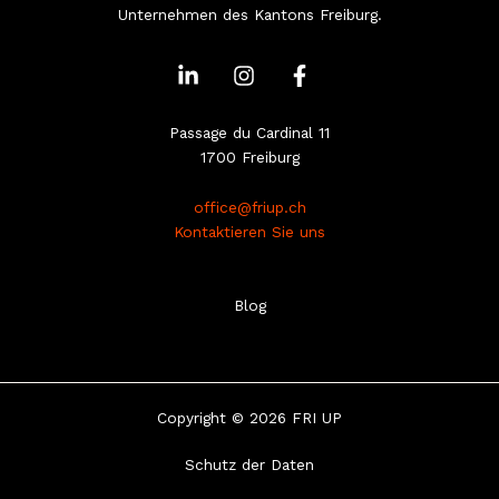
Unternehmen des Kantons Freiburg.
L
I
F
i
n
a
n
s
c
k
t
e
Passage du Cardinal 11
e
a
b
1700 Freiburg
d
g
o
i
r
o
office@friup.ch
n
a
k
Kontaktieren Sie uns
-
m
-
i
f
n
Blog
Copyright © 2026 FRI UP
Schutz der Daten