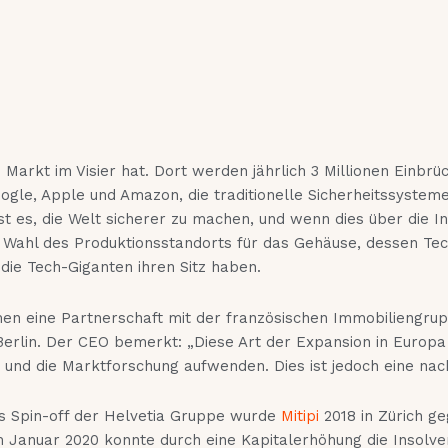
 Markt im Visier hat. Dort werden jährlich 3 Millionen Einbrü
 Google, Apple und Amazon, die traditionelle Sicherheitssyste
 ist es, die Welt sicherer zu machen, und wenn dies über die I
 Die Wahl des Produktionsstandorts für das Gehäuse, dessen T
 die Tech-Giganten ihren Sitz haben.
en eine Partnerschaft mit der französischen Immobiliengrupp
Berlin. Der CEO bemerkt: „Diese Art der Expansion in Europa
ur und die Marktforschung aufwenden. Dies ist jedoch eine na
ls Spin-off der Helvetia Gruppe wurde
Mitipi
2018 in Zürich ge
Im Januar 2020 konnte durch eine Kapitalerhöhung die Insol